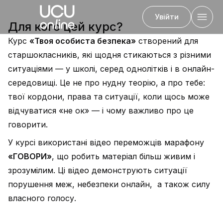
Увійти
Для кого цей курс?
Курс
«Твоя особиста безпека»
створений для
старшокласників, які щодня стикаються з різними
Назад
ситуаціями — у школі, серед однолітків і в онлайн-
середовищі. Це не про нудну теорію, а про тебе:
твої кордони, права та ситуації, коли щось може
відчуватися «не ок» — і чому важливо про це
говорити.
У курсі використані відео переможців марафону
«ГОВОРИ»
, що робить матеріал більш живим і
зрозумілим. Ці відео демонструють ситуації
порушення меж, небезпеки онлайн, а також силу
власного голосу.