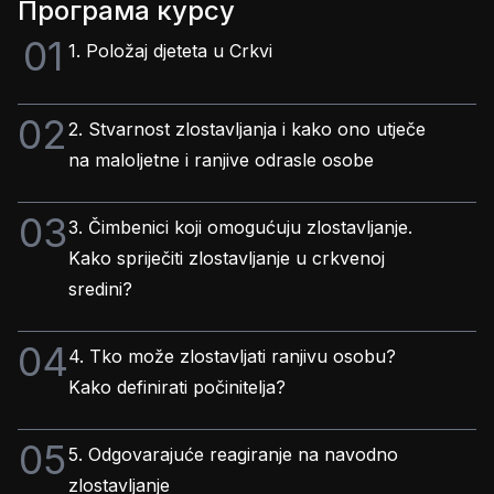
Програма курсу
01
1. Položaj djeteta u Crkvi
02
2. Stvarnost zlostavljanja i kako ono utječe
na maloljetne i ranjive odrasle osobe
03
3. Čimbenici koji omogućuju zlostavljanje.
Kako spriječiti zlostavljanje u crkvenoj
sredini?
04
4. Tko može zlostavljati ranjivu osobu?
Kako definirati počinitelja?
05
5. Odgovarajuće reagiranje na navodno
zlostavljanje