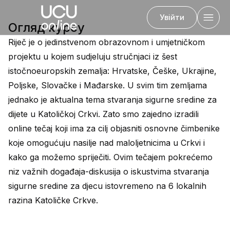
Увійти
Огляд курсу
Riječ je o jedinstvenom obrazovnom i umjetničkom
projektu u kojem sudjeluju stručnjaci iz šest
Назад
istočnoeuropskih zemalja: Hrvatske, Češke, Ukrajine,
Poljske, Slovačke i Mađarske. U svim tim zemljama
jednako je aktualna tema stvaranja sigurne sredine za
dijete u Katoličkoj Crkvi. Zato smo zajedno izradili
online tečaj koji ima za cilj objasniti osnovne čimbenike
koje omogućuju nasilje nad maloljetnicima u Crkvi i
kako ga možemo spriječiti. Ovim tečajem pokrećemo
niz važnih događaja-diskusija o iskustvima stvaranja
sigurne sredine za djecu istovremeno na 6 lokalnih
razina Katoličke Crkve.