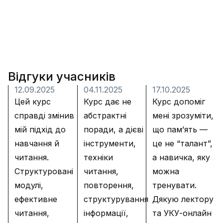
Відгуки учасників
12.09.2025
04.11.2025
17.10.2025
Цей курс
Курс дає не
Курс допоміг
справді змінив
абстрактні
мені зрозуміти,
мій підхід до
поради, а дієві
що пам’ять —
навчання й
інструменти,
це не “талант”,
читання.
техніки
а навичка, яку
Структуровані
читання,
можна
модулі,
повторення,
тренувати.
ефективне
структурування
Дякую лектору
читання,
інформації,
та УКУ-онлайн