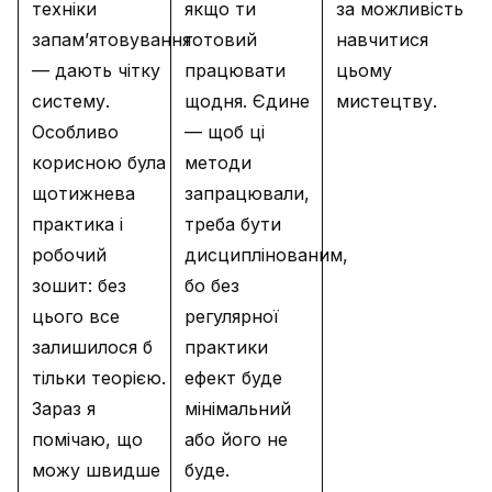
техніки
якщо ти
за можливість
запам’ятовування
готовий
навчитися
— дають чітку
працювати
цьому
систему.
щодня. Єдине
мистецтву.
Особливо
— щоб ці
корисною була
методи
щотижнева
запрацювали,
практика і
треба бути
робочий
дисциплінованим,
зошит: без
бо без
цього все
регулярної
залишилося б
практики
тільки теорією.
ефект буде
Зараз я
мінімальний
помічаю, що
або його не
можу швидше
буде.